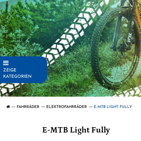
ZEIGE
KATEGORIEN
Fahrräder
Elektrofahrräder
FAHRRÄDER
ELEKTROFAHRRÄDER
E-MTB LIGHT FULLY
E-MTB
Fully
E-MTB Light Fully
E-MTB
Hardtail