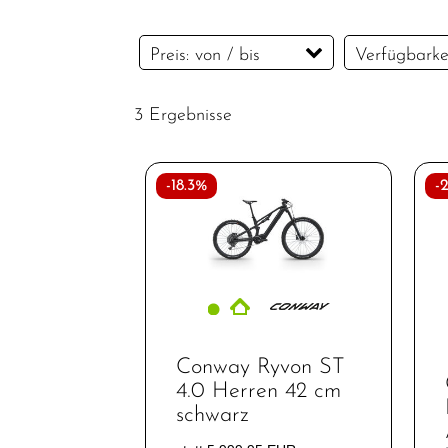
E-MTB
Preis: von / bis
Verfügbarke
Light
Fully
3 Ergebnisse
E-Road
EUR
E-SUV
EUR
-18.3%
-
E-SUV
Fully
E-Trekking
Klappräder
Kinder-
Conway Ryvon ST
Jugendfahrräder
4.0 Herren 42 cm
Lastenräder
schwarz
Mountainbikes