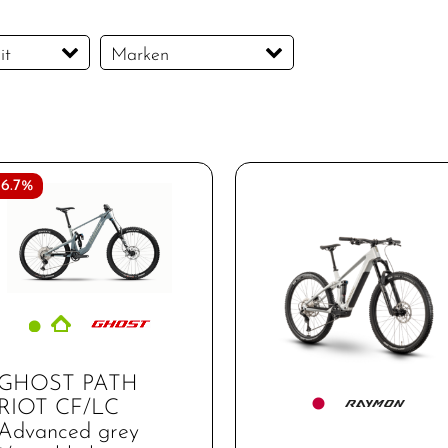
it
Marken
Conway
GHOST
R Raymon
26.7%
GHOST PATH
RIOT CF/LC
Advanced grey