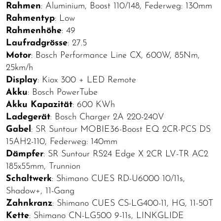
Rahmen
: Aluminium, Boost 110/148, Federweg: 130mm
Rahmentyp
: Low
Rahmenhöhe
: 49
Laufradgrösse
: 27.5
Motor
: Bosch Performance Line CX, 600W, 85Nm,
25km/h
Display
: Kiox 300 + LED Remote
Akku
: Bosch PowerTube
Akku Kapazität
: 600 KWh
Ladegerät
: Bosch Charger 2A 220-240V
Gabel
: SR Suntour MOBIE36-Boost EQ 2CR-PCS DS
15AH2-110, Federweg: 140mm
Dämpfer
: SR Suntour RS24 Edge X 2CR LV-TR AC2
185x55mm, Trunnion
Schaltwerk
: Shimano CUES RD-U6000 10/11s,
Shadow+, 11-Gang
Zahnkranz
: Shimano CUES CS-LG400-11, HG, 11-50T
Kette
: Shimano CN-LG500 9-11s, LINKGLIDE