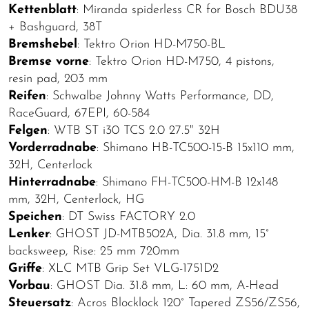
Kettenblatt
: Miranda spiderless CR for Bosch BDU38
+ Bashguard, 38T
Bremshebel
: Tektro Orion HD-M750-BL
Bremse vorne
: Tektro Orion HD-M750, 4 pistons,
resin pad, 203 mm
Reifen
: Schwalbe Johnny Watts Performance, DD,
RaceGuard, 67EPI, 60-584
Felgen
: WTB ST i30 TCS 2.0 27.5" 32H
Vorderradnabe
: Shimano HB-TC500-15-B 15x110 mm,
32H, Centerlock
Hinterradnabe
: Shimano FH-TC500-HM-B 12x148
mm, 32H, Centerlock, HG
Speichen
: DT Swiss FACTORY 2.0
Lenker
: GHOST JD-MTB502A, Dia. 31.8 mm, 15°
backsweep, Rise: 25 mm 720mm
Griffe
: XLC MTB Grip Set VLG-1751D2
Vorbau
: GHOST Dia. 31.8 mm, L: 60 mm, A-Head
Steuersatz
: Acros Blocklock 120° Tapered ZS56/ZS56,