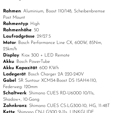
Rahmen
: Aluminium, Boost 110/148, Scheibenbremse
Post Mount
Rahmentyp
: High
Rahmenhöhe
: 50
Laufradgrösse
: 29/27.5
Motor
: Bosch Performance Line CX, 600W, 85Nm,
25km/h
Display
: Kiox 300 + LED Remote
Akku
: Bosch PowerTube
Akku Kapazität
: 600 KWh
Ladegerät
: Bosch Charger 2A 220-240V
Gabel
: SR Suntour XCM34-Boost DS 15AH4-110,
Federweg: 120mm
Schaltwerk
: Shimano CUES RD-U6000 10/11s,
Shadow+, 10-Gang
Zahnkranz
: Shimano CUES CS-LG300-10, HG, 11-48T
Kette
: Shimano CN-LG500 9-11s, LINKGLIDE