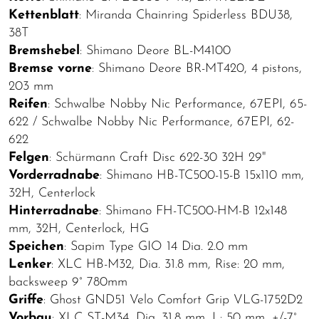
Kettenblatt
: Miranda Chainring Spiderless BDU38,
38T
Bremshebel
: Shimano Deore BL-M4100
Bremse vorne
: Shimano Deore BR-MT420, 4 pistons,
203 mm
Reifen
: Schwalbe Nobby Nic Performance, 67EPI, 65-
622 / Schwalbe Nobby Nic Performance, 67EPI, 62-
622
Felgen
: Schürmann Craft Disc 622-30 32H 29"
Vorderradnabe
: Shimano HB-TC500-15-B 15x110 mm,
32H, Centerlock
Hinterradnabe
: Shimano FH-TC500-HM-B 12x148
mm, 32H, Centerlock, HG
Speichen
: Sapim Type GIO 14 Dia. 2.0 mm
Lenker
: XLC HB-M32, Dia. 31.8 mm, Rise: 20 mm,
backsweep 9° 780mm
Griffe
: Ghost GND51 Velo Comfort Grip VLG-1752D2
Vorbau
: XLC ST-M34, Dia. 31.8 mm, L: 50 mm, +/-7°,