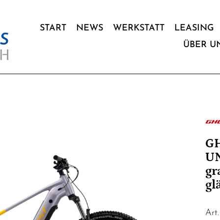
START
NEWS
WERKSTATT
LEASING
ÜBER U
G
U
gr
gl
Art