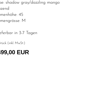
be: shadow gray/dazzling mango
nzend
menhöhe: 45
mengrösse: M
eferbar in 3-7 Tagen
tück (inkl. MwSt.)
499,00 EUR
l