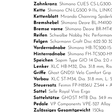
Kinder-
Zahnkranz
: Shimano CUES CS-LG300-1
Jugendfahrräder
Kette
: Shimano CN-LG500 9-11s, LIN
Lastenräder
Kettenblatt
: Miranda Chainring Spider
Bremshebel
: Shimano Deore BL-M4100
Mountainbikes
Bremse vorne
: Shimano Deore BR-MT42
Rennräder
Reifen
: Schwalbe Nobby Nic Performan
Felgen
: Schürmann Craft Disc 622-30 3
Top Artikel
Vorderradnabe
: Shimano HB-TC500-15-
Neuheiten
Hinterradnabe
: Shimano FH-TC500-HM
Speichen
: Sapim Type GIO 14 Dia. 2.0
Lenker
: XLC HB-M32, Dia. 31.8 mm, R
Griffe
: Ghost GND51 Velo Comfort Gri
Vorbau
: XLC ST-M34, Dia. 31.8 mm, L: 
Steuersatz
: Feimin FP-H856U ZS44 + 
Sattel
: Selle Royal Vivo Ergo
Sattelstütze
: GHOST MTB Dia. 34.9 m
Pedale
: VP Components VPE-527 Alloy w
Zulässiges Gesamtgewicht
: 150kg