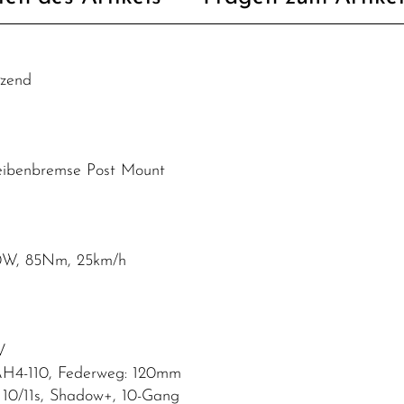
nzend
heibenbremse Post Mount
00W, 85Nm, 25km/h
V
AH4-110, Federweg: 120mm
0/11s, Shadow+, 10-Gang