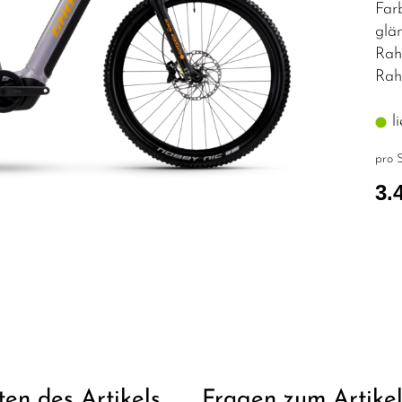
Far
glä
Rah
Rah
li
pro S
3.
ten des Artikels
Fragen zum Artike