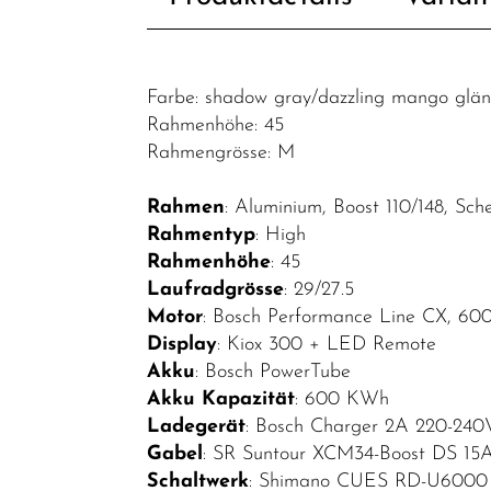
E-MTB
Fully
E-MTB
Farbe: shadow gray/dazzling mango glä
Hardtail
Rahmenhöhe: 45
Rahmengrösse: M
E-MTB
Light
Rahmen
: Aluminium, Boost 110/148, Sc
Fully
Rahmentyp
: High
E-Road
Rahmenhöhe
: 45
Laufradgrösse
: 29/27.5
E-SUV
Motor
: Bosch Performance Line CX, 6
E-SUV
Display
: Kiox 300 + LED Remote
Fully
Akku
: Bosch PowerTube
Akku Kapazität
: 600 KWh
E-Trekking
Ladegerät
: Bosch Charger 2A 220-240
Klappräder
Gabel
: SR Suntour XCM34-Boost DS 15
Schaltwerk
: Shimano CUES RD-U6000 1