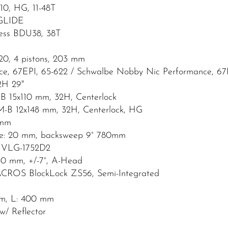
0, HG, 11-48T
KGLIDE
less BDU38, 38T
0, 4 pistons, 203 mm
ce, 67EPI, 65-622 / Schwalbe Nobby Nic Performance, 67
2H 29"
B 15x110 mm, 32H, Centerlock
-B 12x148 mm, 32H, Centerlock, HG
 mm
ise: 20 mm, backsweep 9° 780mm
p VLG-1752D2
50 mm, +/-7°, A-Head
ACROS BlockLock ZS56, Semi-Integrated
m, L: 400 mm
/ Reflector