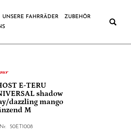
UNSERE FAHRRÄDER
ZUBEHÖR
NS
HOST E-TERU
NIVERSAL shadow
ay/dazzling mango
änzend M
.Nr. 50ET1008