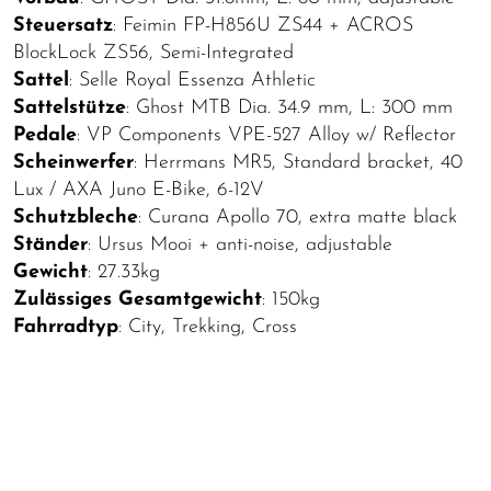
Steuersatz
: Feimin FP-H856U ZS44 + ACROS
BlockLock ZS56, Semi-Integrated
Sattel
: Selle Royal Essenza Athletic
Sattelstütze
: Ghost MTB Dia. 34.9 mm, L: 300 mm
Pedale
: VP Components VPE-527 Alloy w/ Reflector
Scheinwerfer
: Herrmans MR5, Standard bracket, 40
Lux / AXA Juno E-Bike, 6-12V
Schutzbleche
: Curana Apollo 70, extra matte black
Ständer
: Ursus Mooi + anti-noise, adjustable
Gewicht
: 27.33kg
Zulässiges Gesamtgewicht
: 150kg
Fahrradtyp
: City, Trekking, Cross