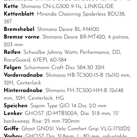
Kette
: Shimano CN-LG500 9-11s, LINKGLIDE
Kettenblatt
: Miranda Chainring Spiderless BDU38,
38T
Bremshebel
: Shimano Deore BL-M4100
Bremse vorne
: Shimano Deore BR-MT420, 4 pistons,
203 mm
Reifen
: Schwalbe Johnny Watts Performance, DD,
RaceGuard, 67EPI, 60-584
Felgen
: Schürmann Craft Disc 584-30 32H
Vorderradnabe
: Shimano HB-TC500-15-B 15x110 mm,
32H, Centerlock
Hinterradnabe
: Shimano FH-TC500-HM-B 12x148
mm, 32H, Centerlock, HG
Speichen
: Sapim Type GIO 14 Dia. 2.0 mm
Lenker
: GHOST JD-MTB502A, Dia. 31.8 mm, 15°
backsweep, Rise: 25 mm 720mm
Griffe
: Ghost GND51 Velo Comfort Grip VLG-1752D2
Vorbau
: GHOST Dia. 31.8mm, L: 80 mm, adjustable