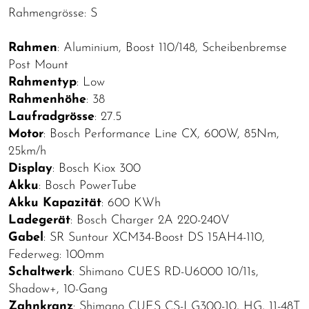
Rahmengrösse: S
Rahmen
: Aluminium, Boost 110/148, Scheibenbremse
Post Mount
Rahmentyp
: Low
Rahmenhöhe
: 38
Laufradgrösse
: 27.5
Motor
: Bosch Performance Line CX, 600W, 85Nm,
25km/h
Display
: Bosch Kiox 300
Akku
: Bosch PowerTube
Akku Kapazität
: 600 KWh
Ladegerät
: Bosch Charger 2A 220-240V
Gabel
: SR Suntour XCM34-Boost DS 15AH4-110,
Federweg: 100mm
Schaltwerk
: Shimano CUES RD-U6000 10/11s,
Shadow+, 10-Gang
Zahnkranz
: Shimano CUES CS-LG300-10, HG, 11-48T