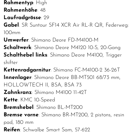
Rahmentyp
: High
Rahmenhöhe
: 48
Laufradgrösse
: 29
Gabel
: SR Suntour SF14 XCR Air RL-R QR, Federweg:
100mm
Umwerfer
: Shimano Deore FD-M4100-M
Schaltwerk
: Shimano Deore M4120 10-S, 20-Gang
Schalthebel links
: Shimano Deore M4100, Trigger
shifter
Kettenradgarnitur
: Shimano FC-M4100-2 36-26T
Innenlager
: Shimano Deore BB-MT501 68/73 mm,
HOLLOWTECH II, BSA, BSA 73
Zahnkranz
: Shimano M4100 11-42T
Kette
: KMC 10-Speed
Bremshebel
: Shimano BL-MT200
Bremse vorne
: Shimano BR-MT200, 2 pistons, resin
pad, 180 mm
Reifen
: Schwalbe Smart Sam, 57-622