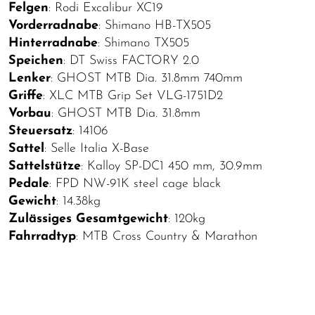
Felgen
: Rodi Excalibur XC19
Vorderradnabe
: Shimano HB-TX505
Hinterradnabe
: Shimano TX505
Speichen
: DT Swiss FACTORY 2.0
Lenker
: GHOST MTB Dia. 31.8mm 740mm
Griffe
: XLC MTB Grip Set VLG-1751D2
Vorbau
: GHOST MTB Dia. 31.8mm
Steuersatz
: 14106
Sattel
: Selle Italia X-Base
Sattelstütze
: Kalloy SP-DC1 450 mm, 30.9mm
Pedale
: FPD NW-91K steel cage black
Gewicht
: 14.38kg
Zulässiges Gesamtgewicht
: 120kg
Fahrradtyp
: MTB Cross Country & Marathon