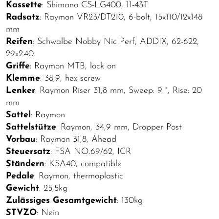
Kassette
: Shimano CS-LG400, 11-43T
Radsatz
: Raymon VR23/DT210, 6-bolt, 15x110/12x148
mm
Reifen
: Schwalbe Nobby Nic Perf, ADDIX, 62-622,
29x2.40
Griffe
: Raymon MTB, lock on
Klemme
: 38,9, hex screw
Lenker
: Raymon Riser 31,8 mm, Sweep: 9 °, Rise: 20
mm
Sattel
: Raymon
Sattelstütze
: Raymon, 34,9 mm, Dropper Post
Vorbau
: Raymon 31,8, Ahead
Steuersatz
: FSA NO.69/62, ICR
Ständern
: KSA40, compatible
Pedale
: Raymon, thermoplastic
Gewicht
: 25,5kg
Zulässiges Gesamtgewicht
: 130kg
STVZO
: Nein