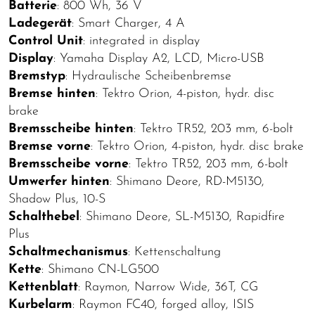
Batterie
: 800 Wh, 36 V
Ladegerät
: Smart Charger, 4 A
Control Unit
: integrated in display
Display
: Yamaha Display A2, LCD, Micro-USB
Bremstyp
: Hydraulische Scheibenbremse
Bremse hinten
: Tektro Orion, 4-piston, hydr. disc
brake
Bremsscheibe hinten
: Tektro TR52, 203 mm, 6-bolt
Bremse vorne
: Tektro Orion, 4-piston, hydr. disc brake
Bremsscheibe vorne
: Tektro TR52, 203 mm, 6-bolt
Umwerfer hinten
: Shimano Deore, RD-M5130,
Shadow Plus, 10-S
Schalthebel
: Shimano Deore, SL-M5130, Rapidfire
Plus
Schaltmechanismus
: Kettenschaltung
Kette
: Shimano CN-LG500
Kettenblatt
: Raymon, Narrow Wide, 36T, CG
Kurbelarm
: Raymon FC40, forged alloy, ISIS