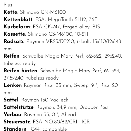
Plus
Kette
: Shimano CN-M6100
Kettenblatt
: FSA, MegaTooth SH12, 36T
Kurbelarm
: FSA CK-747, forged alloy, BIS
Kassette
: Shimano CS-M6100, 10-51T
Radsatz
: Raymon VR23/DT210, 6-bolt, 15x110/12x148
mm
Reifen
: Schwalbe Magic Mary Perf, 62-622, 29x2.40,
tubeless ready
Reifen hinten
: Schwalbe Magic Mary Perf, 62-584,
27.5x2.40, tubeless ready
Lenker
: Raymon Riser 35 mm, Sweep: 9 °, Rise: 20
mm
Sattel
: Raymon 150 VacTech
Sattelstütze
: Raymon, 34,9 mm, Dropper Post
Vorbau
: Raymon 35, 0 °, Ahead
Steuersatz
: FSA NO.80/62/CRII, ICR
Ständern
: IC44, compatible