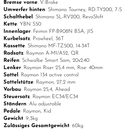
Bremse vorne
: V-Brake
Umwerfer hinten
: Shimano Tourney, RD-TY200, 7-S
Schalthebel
: Shimano SL-RV200, RevoShift
Kette
: YBN S50
Innenlager
: Feimin FP-B908N BSA, JIS
Kurbelsatz
: Prowheel, 36T
Kassette
: Shimano MF-TZ500, 14-34T
Radsatz
: Raymon A-M1/A52, QR
Reifen
: Schwalbe Smart Sam, 20x2.40
Lenker
: Raymon Riser 25,4 mm, Rise: 40mm
Sattel
: Raymon 134 active control
Sattelstütze
: Raymon, 27,2 mm
Vorbau
: Raymon 25,4, Ahead
Steuersatz
: Raymon EC34/EC34
Ständern
: Alu adjustable
Pedale
: Raymon, Kid
Gewicht
: 9,3kg
Zulässiges Gesamtgewicht
: 60kg