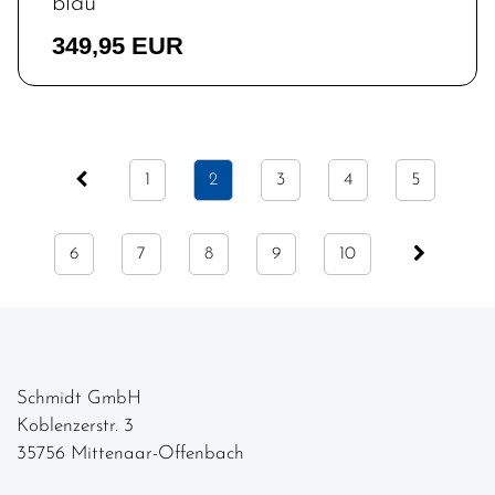
blau
349,95 EUR
1
2
3
4
5
6
7
8
9
10
Schmidt GmbH
Koblenzerstr. 3
35756 Mittenaar-Offenbach