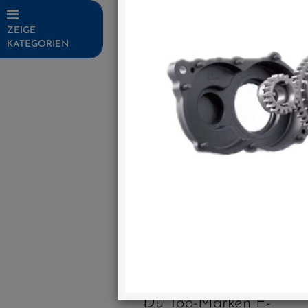
ZEIGE
KATEGORIEN
Fahrräder
Top Artikel
Neuheiten
Über Uns
Bei uns bekommst
Du Top-Marken E-