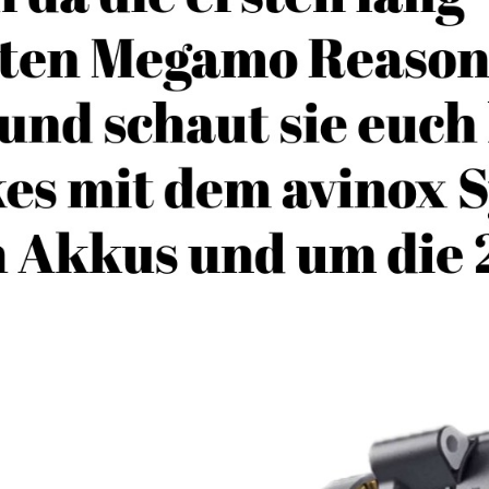
1989 das Unternehmen, welches von A
s
als Schmiedehandwerksbetrieb gegrü
h
Persönlicher Service und ein gutes Ve
sind uns dabei besonders wichtig.
Euer Jürgen und Anke Griebenow