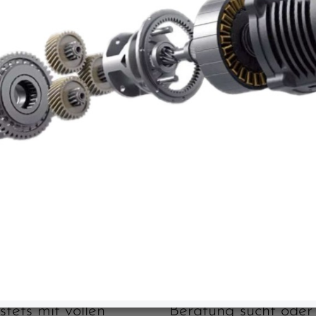
Werkstatt
Service
Unser Team arbeitet
Wer eine ehrliche
stets mit vollen
Beratung sucht oder