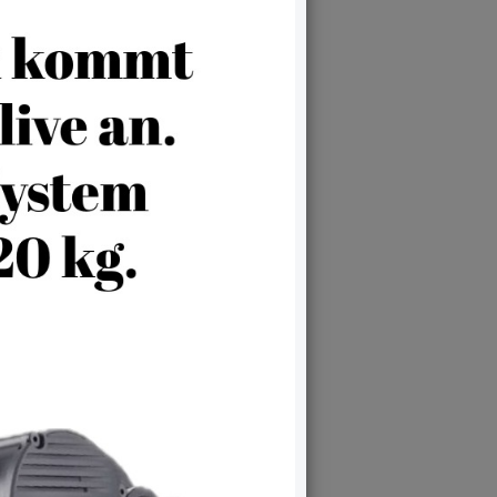
dolf Schmidt im Jahre 1885
ndet wurde.
rhältnis zu unseren Kunden