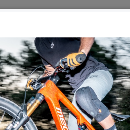
START
NEWS
WERKSTATT
LEASING
ÜBER U