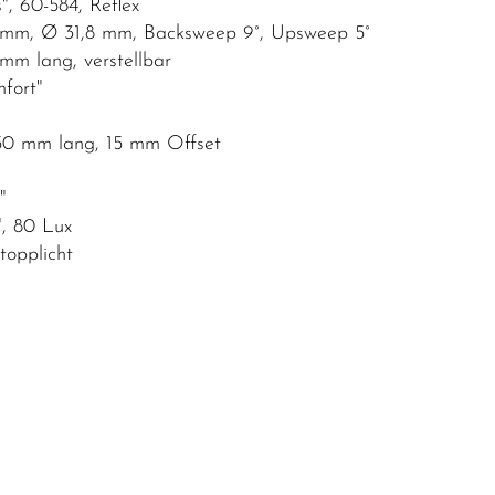
 60-584, Reflex
m, Ø 31,8 mm, Backsweep 9°, Upsweep 5°
m lang, verstellbar
ort"
 mm lang, 15 mm Offset
"
 80 Lux
opplicht