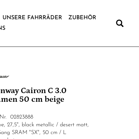
UNSERE FAHRRÄDER
ZUBEHÖR
NS
nway Cairon C 3.0
men 50 cm beige
.Nr. 02823888
e, 27,5", black metallic / desert matt,
Gang SRAM "SX", 50 cm / L