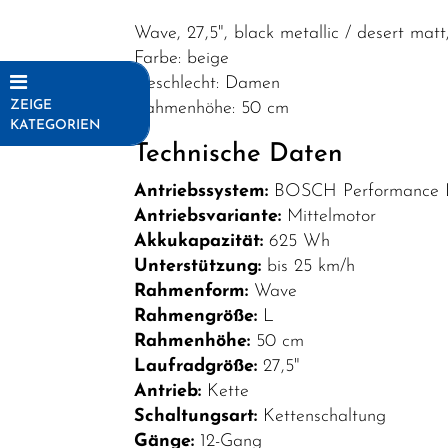
Wave, 27,5", black metallic / desert ma
Farbe: beige
Geschlecht: Damen
ZEIGE
Rahmenhöhe: 50 cm
KATEGORIEN
Technische Daten
Fahrräder
Antriebssystem:
BOSCH Performance 
Elektrofahrräder
Antriebsvariante:
Mittelmotor
E-MTB
Akkukapazität:
625 Wh
Fully
Unterstützung:
bis 25 km/h
Rahmenform:
Wave
E-MTB
Rahmengröße:
L
Hardtail
Rahmenhöhe:
50 cm
E-MTB
Laufradgröße:
27,5"
Antrieb:
Kette
Light
Schaltungsart:
Kettenschaltung
Fully
Gänge:
12-Gang