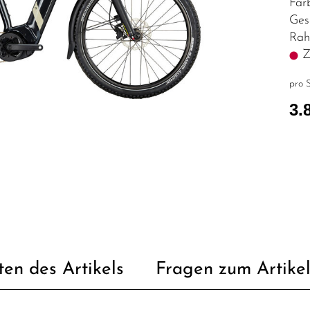
Far
Ges
Rah
Z.
pro S
3.
ten des Artikels
Fragen zum Artike