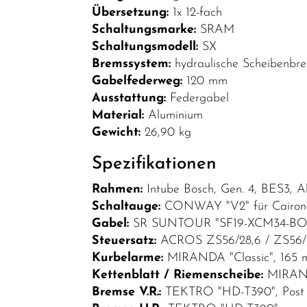
E-Road
Übersetzung:
1x 12-fach
Schaltungsmarke:
SRAM
E-SUV
Schaltungsmodell:
SX
E-SUV
Bremssystem:
hydraulische Scheibenbr
Fully
Gabelfederweg:
120 mm
Ausstattung:
Federgabel
E-Trekking
Material:
Aluminium
Klappräder
Gewicht:
26,90 kg
Kinder-
Spezifikationen
Jugendfahrräder
Rahmen:
Intube Bosch, Gen. 4, BES3, 
Lastenräder
Schaltauge:
CONWAY "V2" für Cairon 
Mountainbikes
Gabel:
SR SUNTOUR "SF19-XCM34-BOOS
Steuersatz:
ACROS ZS56/28,6 / ZS56/40
Rennräder
Kurbelarme:
MIRANDA "Classic", 165
Top Artikel
Kettenblatt / Riemenscheibe:
MIRAND
Bremse V.R.:
TEKTRO "HD-T390", Post
Neuheiten