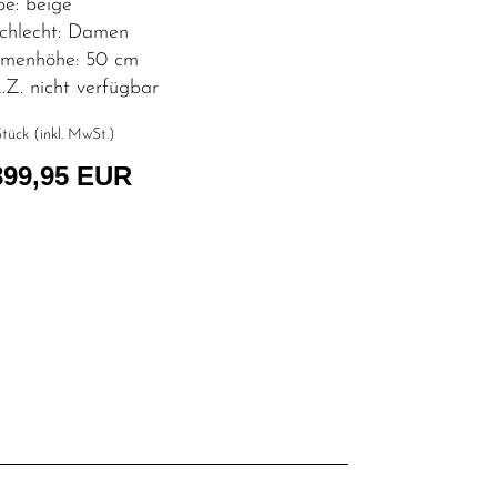
be: beige
chlecht: Damen
menhöhe: 50 cm
Z. nicht verfügbar
tück (inkl. MwSt.)
899,95 EUR
l