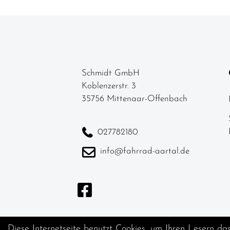
Schmidt GmbH
Koblenzerstr. 3
35756 Mittenaar-Offenbach
027782180
info@fahrrad-aartal.de
Diese Internetseite benutzt Cookies, um Ihren Lesern da