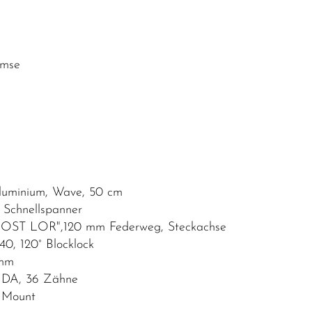
emse
Aluminium, Wave, 50 cm
Schnellspanner
T LOR",120 mm Federweg, Steckachse
, 120° Blocklock
 mm
A, 36 Zähne
 Mount