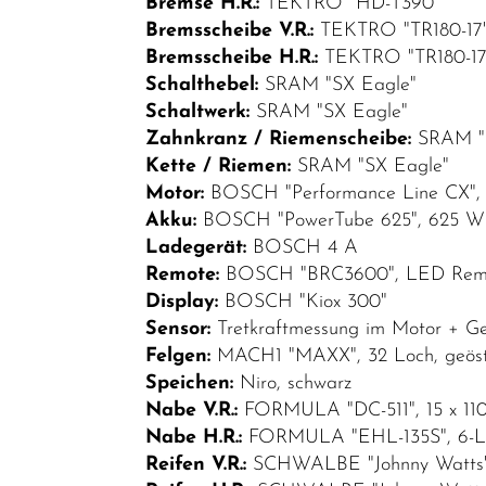
Bremse H.R.:
TEKTRO "HD-T390"
Bremsscheibe V.R.:
TEKTRO "TR180-17"
Bremsscheibe H.R.:
TEKTRO "TR180-17"
Schalthebel:
SRAM "SX Eagle"
Schaltwerk:
SRAM "SX Eagle"
Zahnkranz / Riemenscheibe:
SRAM "P
Kette / Riemen:
SRAM "SX Eagle"
Motor:
BOSCH "Performance Line CX",
Akku:
BOSCH "PowerTube 625", 625 Wh,
Ladegerät:
BOSCH 4 A
Remote:
BOSCH "BRC3600", LED Rem
Display:
BOSCH "Kiox 300"
Sensor:
Tretkraftmessung im Motor + Ge
Felgen:
MACH1 "MAXX", 32 Loch, geöst
Speichen:
Niro, schwarz
Nabe V.R.:
FORMULA "DC-511", 15 x 110
Nabe H.R.:
FORMULA "EHL-135S", 6-Loc
Reifen V.R.:
SCHWALBE "Johnny Watts", 