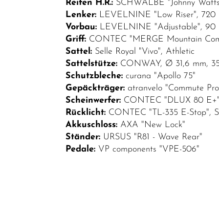
Reifen H.R.:
SCHWALBE "Johnny Watts",
Lenker:
LEVELNINE "Low Riser", 720 m
Vorbau:
LEVELNINE "Adjustable", 90 m
Griff:
CONTEC "MERGE Mountain Comf
Sattel:
Selle Royal "Vivo", Athletic
Sattelstütze:
CONWAY, Ø 31,6 mm, 350
Schutzbleche:
curana "Apollo 75"
Gepäckträger:
atranvelo "Commute Pro
Scheinwerfer:
CONTEC "DLUX 80 E+",
Rücklicht:
CONTEC "TL-335 E-Stop", St
Akkuschloss:
AXA "New Lock"
Ständer:
URSUS "R81 - Wave Rear"
Pedale:
VP components "VPE-506"