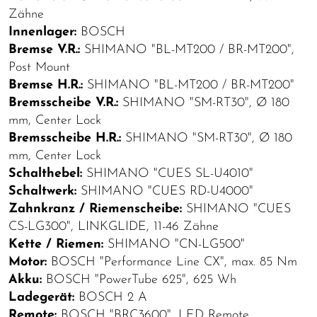
Zähne
Innenlager:
BOSCH
Bremse V.R.:
SHIMANO "BL-MT200 / BR-MT200",
Post Mount
Bremse H.R.:
SHIMANO "BL-MT200 / BR-MT200"
Bremsscheibe V.R.:
SHIMANO "SM-RT30", Ø 180
mm, Center Lock
Bremsscheibe H.R.:
SHIMANO "SM-RT30", Ø 180
mm, Center Lock
Schalthebel:
SHIMANO "CUES SL-U4010"
Schaltwerk:
SHIMANO "CUES RD-U4000"
Zahnkranz / Riemenscheibe:
SHIMANO "CUES
CS-LG300", LINKGLIDE, 11-46 Zähne
Kette / Riemen:
SHIMANO "CN-LG500"
Motor:
BOSCH "Performance Line CX", max. 85 Nm
Akku:
BOSCH "PowerTube 625", 625 Wh
Ladegerät:
BOSCH 2 A
Remote:
BOSCH "BRC3600", LED Remote