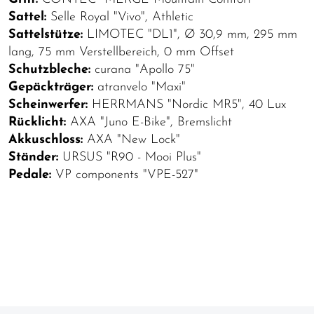
Sattel:
Selle Royal "Vivo", Athletic
Sattelstütze:
LIMOTEC "DL1", Ø 30,9 mm, 295 mm
lang, 75 mm Verstellbereich, 0 mm Offset
Schutzbleche:
curana "Apollo 75"
Gepäckträger:
atranvelo "Maxi"
Scheinwerfer:
HERRMANS "Nordic MR5", 40 Lux
Rücklicht:
AXA "Juno E-Bike", Bremslicht
Akkuschloss:
AXA "New Lock"
Ständer:
URSUS "R90 - Mooi Plus"
Pedale:
VP components "VPE-527"