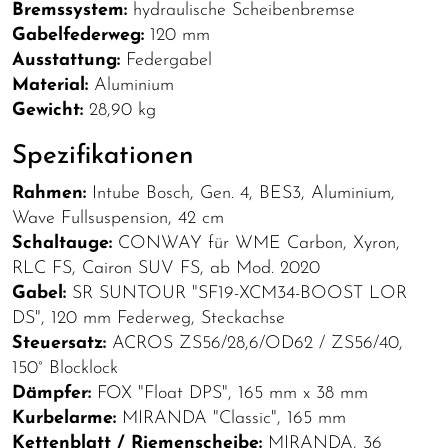
Bremssystem:
hydraulische Scheibenbremse
Gabelfederweg:
120 mm
Ausstattung:
Federgabel
Material:
Aluminium
Gewicht:
28,90 kg
Spezifikationen
Rahmen:
Intube Bosch, Gen. 4, BES3, Aluminium,
Wave Fullsuspension, 42 cm
Schaltauge:
CONWAY für WME Carbon, Xyron,
RLC FS, Cairon SUV FS, ab Mod. 2020
Gabel:
SR SUNTOUR "SF19-XCM34-BOOST LOR
DS", 120 mm Federweg, Steckachse
Steuersatz:
ACROS ZS56/28,6/OD62 / ZS56/40,
150° Blocklock
Dämpfer:
FOX "Float DPS", 165 mm x 38 mm
Kurbelarme:
MIRANDA "Classic", 165 mm
Kettenblatt / Riemenscheibe:
MIRANDA, 36