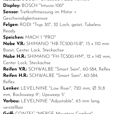
Display:
BOSCH "Intuvia 100"
Sensor:
Tretkraftmessung im Motor +
Geschwindigkeitssensor
Felgen:
RODI "Tryp 30", 32 Loch, geöst, Tubeless
Ready
Speichen:
MACH 1 "PRO"
Nabe V.R.:
SHIMANO "HB-TC500-15-B", 15 x 110 mm
Boost, Center Lock, Steckachse
Nabe H.R.:
SHIMANO "FH-TC500-HM", 12 x 142 mm,
Center Lock, Steckachse
Reifen V.R.:
SCHWALBE "Smart Sam", 60-584, Reflex
Reifen H.R.:
SCHWALBE "Smart Sam", 60-584,
Reflex
Lenker:
LEVELNINE "Low Riser", 720 mm, Ø 31,8
mm, Backsweep 9°, Upsweep 5°
Vorbau:
LEVELNINE "Adjustable", 65 mm lang,
verstellbar
Griff:
CONTEC "MERGE Mountain Comfort"