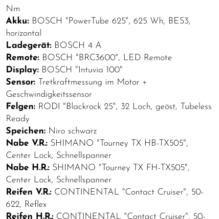
Nm
Akku:
BOSCH "PowerTube 625", 625 Wh, BES3,
horizontal
Ladegerät:
BOSCH 4 A
Remote:
BOSCH "BRC3600", LED Remote
Display:
BOSCH "Intuvia 100"
Sensor:
Tretkraftmessung im Motor +
Geschwindigkeitssensor
Felgen:
RODI "Blackrock 25", 32 Loch, geöst, Tubeless
Ready
Speichen:
Niro schwarz
Nabe V.R.:
SHIMANO "Tourney TX HB-TX505",
Center Lock, Schnellspanner
Nabe H.R.:
SHIMANO "Tourney TX FH-TX505",
Center Lock, Schnellspanner
Reifen V.R.:
CONTINENTAL "Contact Cruiser", 50-
622, Reflex
Reifen H.R.:
CONTINENTAL "Contact Cruiser", 50-