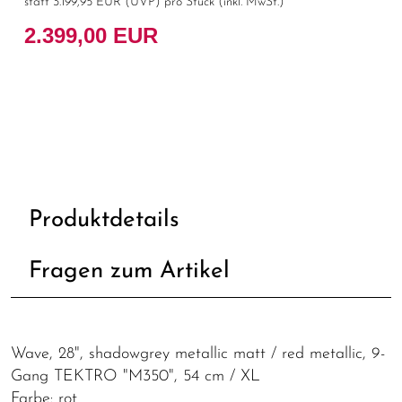
statt
3.199,95 EUR
(
UVP
) pro Stück (inkl. MwSt.)
2.399,00 EUR
Produktdetails
Fragen zum Artikel
Wave, 28", shadowgrey metallic matt / red metallic, 9-
Gang TEKTRO "M350", 54 cm / XL
Farbe: rot