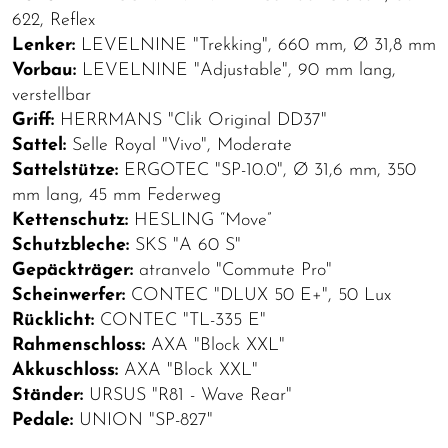
622, Reflex
Lenker:
LEVELNINE "Trekking", 660 mm, Ø 31,8 mm
Vorbau:
LEVELNINE "Adjustable", 90 mm lang,
verstellbar
Griff:
HERRMANS "Clik Original DD37"
Sattel:
Selle Royal "Vivo", Moderate
Sattelstütze:
ERGOTEC "SP-10.0", Ø 31,6 mm, 350
mm lang, 45 mm Federweg
Kettenschutz:
HESLING “Move”
Schutzbleche:
SKS "A 60 S"
Gepäckträger:
atranvelo "Commute Pro"
Scheinwerfer:
CONTEC "DLUX 50 E+", 50 Lux
Rücklicht:
CONTEC "TL-335 E"
Rahmenschloss:
AXA "Block XXL"
Akkuschloss:
AXA "Block XXL"
Ständer:
URSUS "R81 - Wave Rear"
Pedale:
UNION "SP-827"