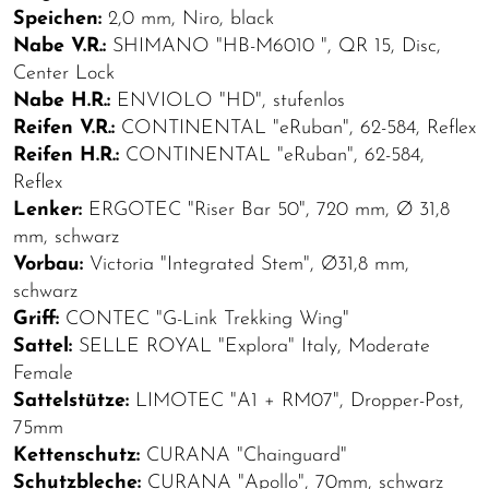
Speichen:
2,0 mm, Niro, black
Nabe V.R.:
SHIMANO "HB-M6010 ", QR 15, Disc,
Center Lock
Nabe H.R.:
ENVIOLO "HD", stufenlos
Reifen V.R.:
CONTINENTAL "eRuban", 62-584, Reflex
Reifen H.R.:
CONTINENTAL "eRuban", 62-584,
Reflex
Lenker:
ERGOTEC "Riser Bar 50", 720 mm, Ø 31,8
mm, schwarz
Vorbau:
Victoria "Integrated Stem", Ø31,8 mm,
schwarz
Griff:
CONTEC "G-Link Trekking Wing"
Sattel:
SELLE ROYAL "Explora" Italy, Moderate
Female
Sattelstütze:
LIMOTEC "A1 + RM07", Dropper-Post,
75mm
Kettenschutz:
CURANA "Chainguard"
Schutzbleche:
CURANA "Apollo", 70mm, schwarz