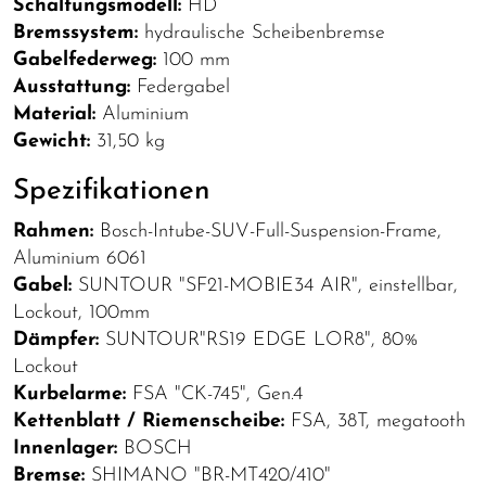
Schaltungsmodell:
HD
Bremssystem:
hydraulische Scheibenbremse
Gabelfederweg:
100 mm
Ausstattung:
Federgabel
Material:
Aluminium
Gewicht:
31,50 kg
Spezifikationen
Rahmen:
Bosch-Intube-SUV-Full-Suspension-Frame,
Aluminium 6061
Gabel:
SUNTOUR "SF21-MOBIE34 AIR", einstellbar,
Lockout, 100mm
Dämpfer:
SUNTOUR"RS19 EDGE LOR8", 80%
Lockout
Kurbelarme:
FSA "CK-745", Gen.4
Kettenblatt / Riemenscheibe:
FSA, 38T, megatooth
Innenlager:
BOSCH
Bremse:
SHIMANO "BR-MT420/410"