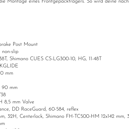
ie Montage eines Frontgepäckträgers. So wird deine nächs
rake Post Mount
non-slip
38T, Shimano CUES CS-LG300-10, HG, 11-48T
NKGLIDE
660 mm
L: 90 mm
/38
H 8,5 mm Valve
ce, DD RaceGuard, 60-584, reflex
m, 32H, Centerlock, Shimano FH-TC500-HM 12x142 mm, 3
 mm