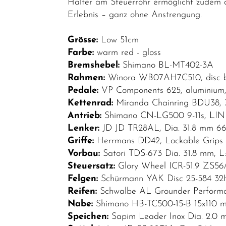
Halter am Steuerrohr ermöglicht zudem d
E-SUV
Erlebnis – ganz ohne Anstrengung.
E-SUV
Fully
Grösse:
Low 51cm
Farbe:
warm red - gloss
E-Trekking
Bremshebel:
Shimano BL-MT402-3A
Klappräder
Rahmen:
Winora WB07AH7C510, disc b
Pedale:
VP Components 625, aluminium, 
Kinder-
Kettenrad:
Miranda Chainring BDU38, 
Jugendfahrräder
Antrieb:
Shimano CN-LG500 9-11s, LI
Lastenräder
Lenker:
JD JD TR28AL, Dia. 31.8 mm 
Griffe:
Herrmans DD42, Lockable Grips
Mountainbikes
Vorbau:
Satori TDS-673 Dia. 31.8 mm, 
Rennräder
Steuersatz:
Glory Wheel ICR-51.9 ZS56
Felgen:
Schürmann YAK Disc 25-584 32
Top Artikel
Reifen:
Schwalbe AL Grounder Performan
Neuheiten
Nabe:
Shimano HB-TC500-15-B 15x110 m
Speichen:
Sapim Leader Inox Dia. 2.0