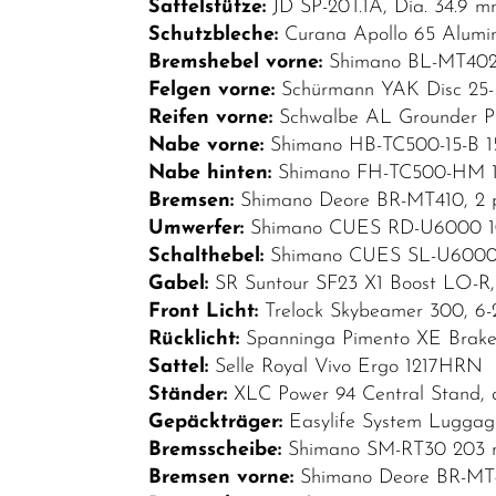
Sattelstütze:
JD SP-20T.1A, Dia. 34.9 
Schutzbleche:
Curana Apollo 65 Alumin
Bremshebel vorne:
Shimano BL-MT40
Felgen vorne:
Schürmann YAK Disc 25-
Reifen vorne:
Schwalbe AL Grounder Pe
Nabe vorne:
Shimano HB-TC500-15-B 15
Nabe hinten:
Shimano FH-TC500-HM 12
Bremsen:
Shimano Deore BR-MT410, 2 pi
Umwerfer:
Shimano CUES RD-U6000 10/
Schalthebel:
Shimano CUES SL-U6000-10R
Gabel:
SR Suntour SF23 X1 Boost LO-R,
Front Licht:
Trelock Skybeamer 300, 6
Rücklicht:
Spanninga Pimento XE Brake
Sattel:
Selle Royal Vivo Ergo 1217HRN
Ständer:
XLC Power 94 Central Stand, 
Gepäckträger:
Easylife System Luggag
Bremsscheibe:
Shimano SM-RT30 203 m
Bremsen vorne:
Shimano Deore BR-MT41