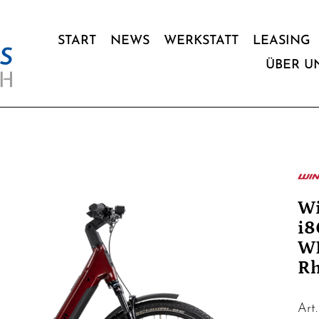
START
NEWS
WERKSTATT
LEASING
ÜBER U
W
i8
WI
Rh
Art