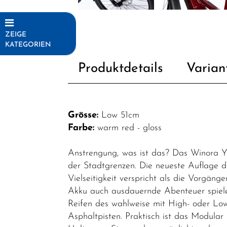
ZEIGE
KATEGORIEN
Fahrräder
Produktdetails
Varian
Elektrofahrräder
E-MTB
Grösse:
Low 51cm
Fully
Farbe:
warm red - gloss
E-MTB
Hardtail
Anstrengung, was ist das? Das Winora Ya
der Stadtgrenzen. Die neueste Auflage 
E-MTB
Vielseitigkeit verspricht als die Vorg
Light
Akku auch ausdauernde Abenteuer spiele
Fully
Reifen des wahlweise mit High- oder Low
E-Road
Asphaltpisten. Praktisch ist das Modular