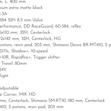
mm, L: 400 mm
ium extra matte black
2-3A
584 32H 8,5 mm Valve
rformance, DD RaceGuard, 60-584, reflex
x110 mm, 32H, Centerlock
x142 mm, 32H, Centerlock, HG
stons, resin pad, 203 mm, Shimano Deore BR-MT410, 2 pi
11s, Shadow+, 10-speed
, Rapidfire+, Trigger shifter
 Travel: 80mm
-24V
light
adjustable
e Carrier, MIK HD
m, Centerlock, Shimano SM-RT30 180 mm, Centerlock
0, 2 pistons, resin pad, 203 mm