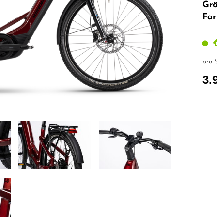
Grö
Far
pro S
3.