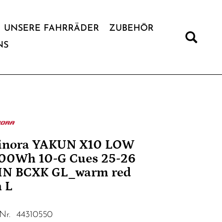
UNSERE FAHRRÄDER
ZUBEHÖR
NS
inora YAKUN X10 LOW
00Wh 10-G Cues 25-26
N BCXK GL_warm red
 L
.Nr. 44310550