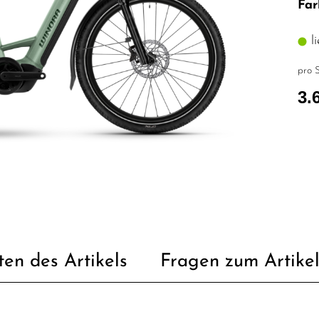
Far
li
pro S
3.
ten des Artikels
Fragen zum Artike