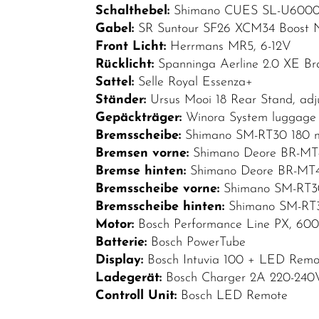
Schalthebel:
Shimano CUES SL-U6000-10R
Gabel:
SR Suntour SF26 XCM34 Boost 
Front Licht:
Herrmans MR5, 6-12V
Rücklicht:
Spanninga Aerline 2.0 XE Bra
Sattel:
Selle Royal Essenza+
Ständer:
Ursus Mooi 18 Rear Stand, adj
Gepäckträger:
Winora System luggage 
Bremsscheibe:
Shimano SM-RT30 180 m
Bremsen vorne:
Shimano Deore BR-MT41
Bremse hinten:
Shimano Deore BR-MT410
Bremsscheibe vorne:
Shimano SM-RT30
Bremsscheibe hinten:
Shimano SM-RT3
Motor:
Bosch Performance Line PX, 60
Batterie:
Bosch PowerTube
Display:
Bosch Intuvia 100 + LED Remo
Ladegerät:
Bosch Charger 2A 220-240
Controll Unit:
Bosch LED Remote