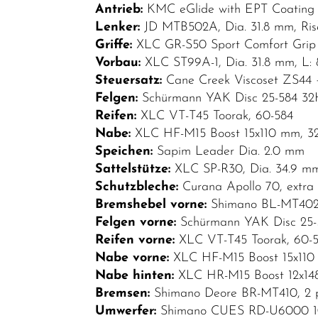
Fully
Antrieb:
KMC eGlide with EPT Coating 
Lenker:
JD MTB502A, Dia. 31.8 mm, Ris
E-Trekking
Griffe:
XLC GR-S50 Sport Comfort Grip
Klappräder
Vorbau:
XLC ST99A-1, Dia. 31.8 mm, L: 
Steuersatz:
Cane Creek Viscoset ZS44 
Kinder-
Felgen:
Schürmann YAK Disc 25-584 32
Jugendfahrräder
Reifen:
XLC VT-T45 Toorak, 60-584
Lastenräder
Nabe:
XLC HF-M15 Boost 15x110 mm, 32
Speichen:
Sapim Leader Dia. 2.0 mm
Mountainbikes
Sattelstütze:
XLC SP-R30, Dia. 34.9 m
Rennräder
Schutzbleche:
Curana Apollo 70, extra
Bremshebel vorne:
Shimano BL-MT40
Top Artikel
Felgen vorne:
Schürmann YAK Disc 25-
Neuheiten
Reifen vorne:
XLC VT-T45 Toorak, 60-
Nabe vorne:
XLC HF-M15 Boost 15x110 
Nabe hinten:
XLC HR-M15 Boost 12x148
Bremsen:
Shimano Deore BR-MT410, 2 pi
Umwerfer:
Shimano CUES RD-U6000 10/