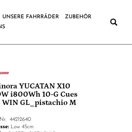
UNSERE FAHRRÄDER
ZUBEHÖR
NS
inora YUCATAN X10
W i800Wh 10-G Cues
 WIN GL_pistachio M
.Nr. 44212640
sse:
Low 45cm