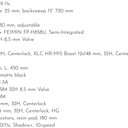
9-11s
e: 25 mm, backsweep 15° 720 mm
80 mm, adjustable
+ FEIMIN FP-H858U, Semi-Integrated
H 8,5 mm Valve
H, Centerlock, XLC HR-M15 Boost 12x148 mm, 32H, Cente
m, L: 450 mm
 matte black
2-3A
584 32H 8,5 mm Valve
584
mm, 32H, Centerlock
 mm, 32H, Centerlock, HG
stons, resin pad, 180 mm
11s, Shadow+, 10-speed