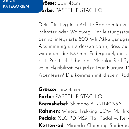
ZEIGE
Grösse:
Low 45cm
KATEGORIEN
Farbe:
PASTEL PISTACHIO
Fahrräder
Dein Einstieg ins nächste Radabenteuer
Elektrofahrräder
Schotter oder Waldweg. Der leistungssta
der vollintegrierte 800 Wh Akku genügen
E-MTB
Abstimmung unterdessen dafür, dass du im
Fully
wiederum die 100 mm Federgabel, die Un
E-MTB
bist. Praktisch: Über das Modular Rail 
Hardtail
volle Flexibilität bei jeder Tour. Kurzum
Abenteuer? Die kommen mit diesem Rad 
E-MTB
Light
Grösse:
Low 45cm
Fully
Farbe:
PASTEL PISTACHIO
E-Road
Bremshebel:
Shimano BL-MT402-3A
Rahmen:
Winora Trekking LOW M, throu
E-SUV
Pedale:
XLC PD-M29 Flat Pedal w. Refl
E-SUV
Kettenrad:
Miranda Chainring Spiderle