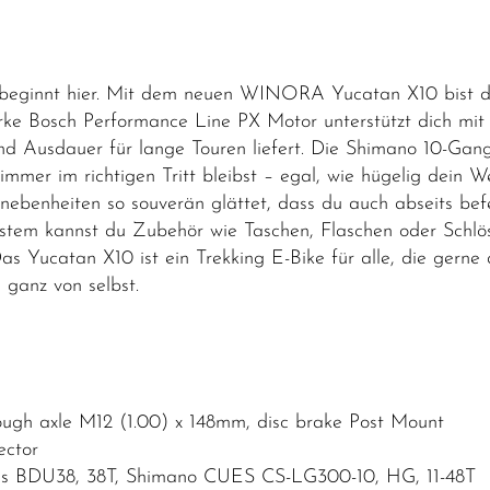
 beginnt hier. Mit dem neuen WINORA Yucatan X10 bist du 
rke Bosch Performance Line PX Motor unterstützt dich mit
d Ausdauer für lange Touren liefert. Die Shimano 10-Gang-
mer im richtigen Tritt bleibst – egal, wie hügelig dein W
ebenheiten so souverän glättet, dass du auch abseits be
System kannst du Zubehör wie Taschen, Flaschen oder Schlö
: Das Yucatan X10 ist ein Trekking E-Bike für alle, die ger
ganz von selbst.
gh axle M12 (1.00) x 148mm, disc brake Post Mount
ector
ss BDU38, 38T, Shimano CUES CS-LG300-10, HG, 11-48T