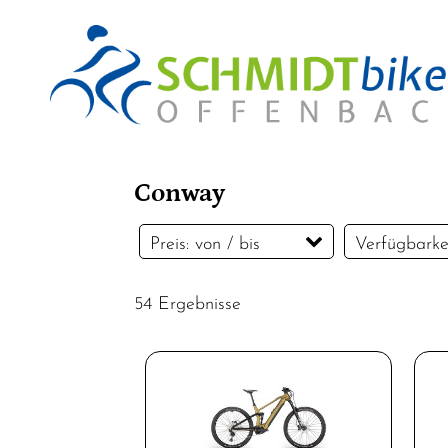
Conway
Preis: von / bis
Verfügbarke
54 Ergebnisse
EUR
EUR